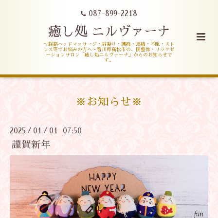
087-899-2218
癒し処 ニルヴァーナ
～経絡ヘッドマッサージ・肩凝り・腰痛・頭痛・不眠・スト
レス等でお悩みの方へ～香川県高松市の、開整体・リラクゼ
ーションサロン「癒し処ニルヴァーナ」からのお知らせで
す。
※お知らせ※
2025
01
01 07:50
/
/
謹賀新年