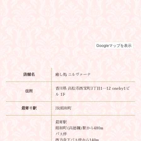
店舗名
癒し処 ニルヴァーナ
香川県 高松市西宝町3丁目1―12 oneby1ビ
住所
ル 1F
最寄り駅
JR昭和町
最寄駅
昭和町(高徳線)駅から480m
バス停
西方寺下バス停から140m