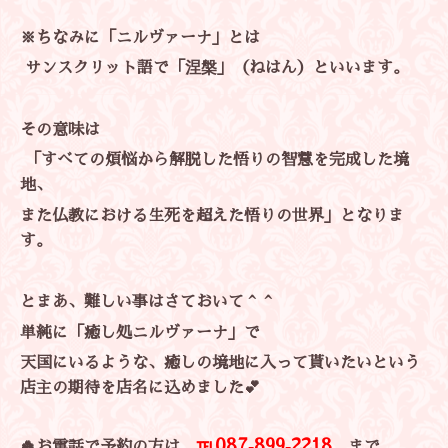
※ちなみに「ニルヴァーナ」とは
サンスクリット語で「涅槃」（ねはん）といいます。
その意味は
「すべての煩悩から解脱した悟りの智慧を完成した境
地、
また仏教における生死を超えた悟りの世界」となりま
す。
とまあ、難しい事はさておいて＾＾
単純に「癒し処ニルヴァーナ」で
天国にいるような、癒しの境地に入って貰いたいという
店主の期待を店名に込めました💕
℡087‐899‐2218
🍀お電話で予約の方は
まで