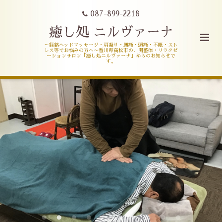
087-899-2218
癒し処 ニルヴァーナ
～経絡ヘッドマッサージ・肩凝り・腰痛・頭痛・不眠・スト
レス等でお悩みの方へ～香川県高松市の、開整体・リラクゼ
ーションサロン「癒し処ニルヴァーナ」からのお知らせで
す。