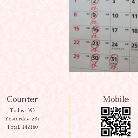
Counter
Mobile
Today:
393
Yesterday:
287
Total:
142160