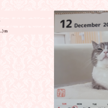
す
_)m