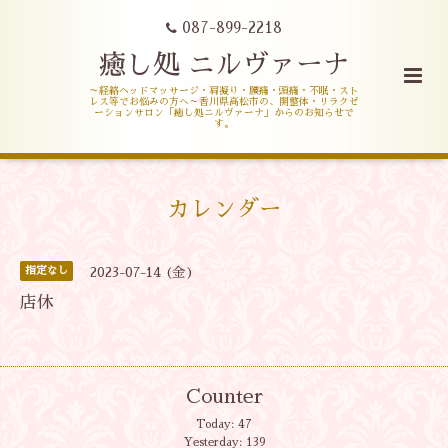
087-899-2218
癒し処 ニルヴァーナ
～経絡ヘッドマッサージ・肩凝り・腰痛・頭痛・不眠・スト
レス等でお悩みの方へ～香川県高松市の、開整体・リラクゼ
ーションサロン「癒し処ニルヴァーナ」からのお知らせで
す。
カレンダー
指定なし
2023-07-14 (金)
店休
Counter
Today:
47
Yesterday:
139